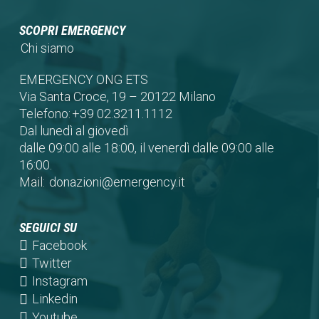
SCOPRI EMERGENCY
Chi siamo
EMERGENCY ONG ETS
Via Santa Croce, 19 – 20122 Milano
Telefono:
+39 02.3211.1112
Dal lunedì al giovedì
dalle 09:00 alle 18:00, il venerdì dalle 09:00 alle
16:00.
Mail:
donazioni@emergency.it
SEGUICI SU
(opens
Facebook
in
(opens
Twitter
a
in
(opens
Instagram
new
a
in
(opens
Linkedin
tab)
new
a
in
(opens
Youtube