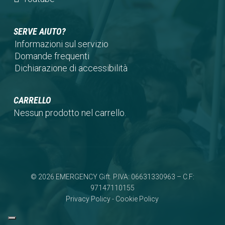
tab)
new
a
in
tab)
new
a
SERVE AIUTO?
tab)
new
Informazioni sul servizio
tab)
Domande frequenti
Dichiarazione di accessibilità
CARRELLO
Nessun prodotto nel carrello.
© 2026 EMERGENCY Gift. P.IVA: 06631330963 – C.F:
97147110155
Privacy Policy
-
Cookie Policy