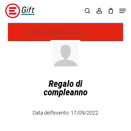
Skip
Menu
Men
to
search
account
main
content
Questa lista regali è vuota.
Regalo di
compleanno
Data dell'evento: 17/09/2022