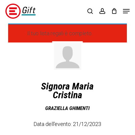
Skip
Menu
Men
to
search
account
main
content
Il tuo lista regali è completo.
Signora Maria
Cristina
GRAZIELLA GHIMENTI
Data dell'evento: 21/12/2023