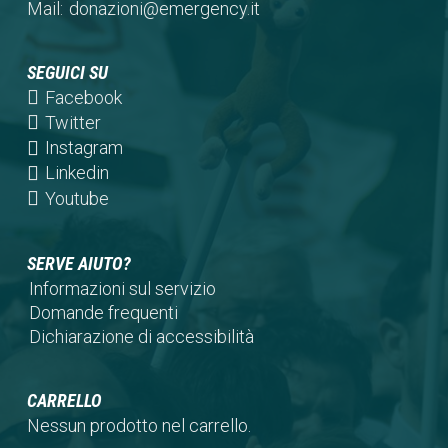
Mail:
donazioni@emergency.it
SEGUICI SU
(opens
Facebook
in
(opens
Twitter
a
in
(opens
Instagram
new
a
in
(opens
Linkedin
tab)
new
a
in
(opens
Youtube
tab)
new
a
in
tab)
new
a
SERVE AIUTO?
tab)
new
Informazioni sul servizio
tab)
Domande frequenti
Dichiarazione di accessibilità
CARRELLO
Nessun prodotto nel carrello.