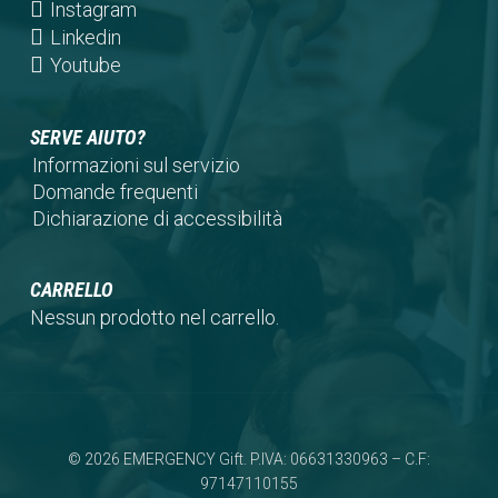
a
in
(opens
Instagram
new
a
in
(opens
Linkedin
tab)
new
a
in
(opens
Youtube
tab)
new
a
in
tab)
new
a
SERVE AIUTO?
tab)
new
Informazioni sul servizio
tab)
Domande frequenti
Dichiarazione di accessibilità
CARRELLO
Nessun prodotto nel carrello.
© 2026 EMERGENCY Gift. P.IVA: 06631330963 – C.F:
97147110155