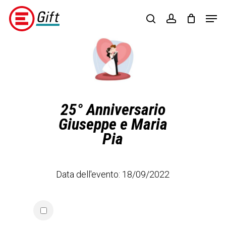
Skip
Menu
Men
to
search
account
main
content
Regalisolidali
(opens
in
a
new
tab)
25° Anniversario
Giuseppe e Maria
Pia
Data dell'evento: 18/09/2022