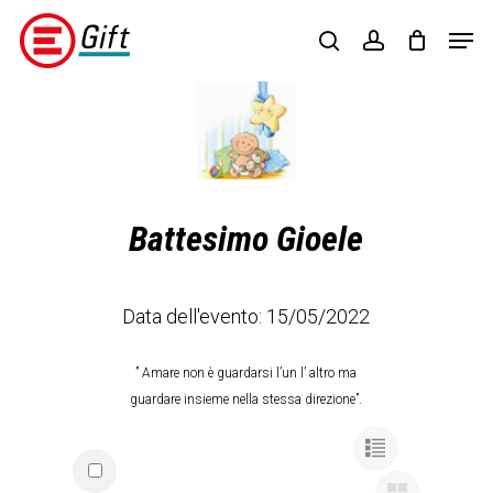
Skip
Menu
Men
to
search
account
main
content
Regalisolidali
(opens
in
a
new
tab)
Battesimo Gioele
Data dell'evento: 15/05/2022
” Amare non è guardarsi l’un l’ altro ma
guardare insieme nella stessa direzione”.