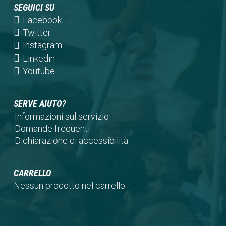
SEGUICI SU
(opens
Facebook
in
(opens
Twitter
a
in
(opens
Instagram
new
a
in
(opens
Linkedin
tab)
new
a
in
(opens
Youtube
tab)
new
a
in
tab)
new
a
SERVE AIUTO?
tab)
new
Informazioni sul servizio
tab)
Domande frequenti
Dichiarazione di accessibilità
CARRELLO
Nessun prodotto nel carrello.