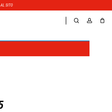
Menu
 AL SITO
search
account
5