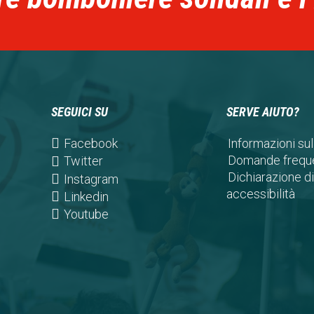
SEGUICI SU
SERVE AIUTO?
(opens
Facebook
Informazioni sul
in
Domande freque
(opens
Twitter
a
Dichiarazione di
in
(opens
Instagram
new
accessibilità
a
in
(opens
Linkedin
tab)
new
a
in
(opens
Youtube
tab)
new
a
in
tab)
new
a
tab)
new
tab)