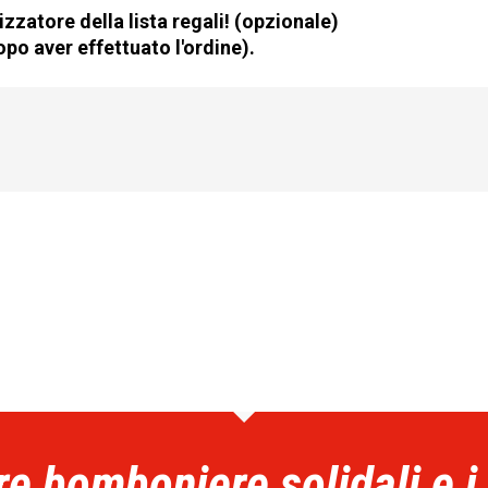
zzatore della lista regali! (opzionale)
po aver effettuato l'ordine).
re bomboniere solidali e i