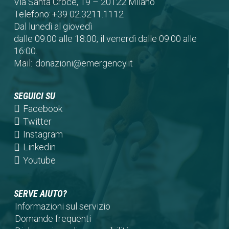
Via Santa Croce, 19 – 20122 Milano
Telefono:
+39 02.3211.1112
Dal lunedì al giovedì
dalle 09:00 alle 18:00, il venerdì dalle 09:00 alle
16:00.
Mail:
donazioni@emergency.it
SEGUICI SU
(opens
Facebook
in
(opens
Twitter
a
in
(opens
Instagram
new
a
in
(opens
Linkedin
tab)
new
a
in
(opens
Youtube
tab)
new
a
in
tab)
new
a
SERVE AIUTO?
tab)
new
Informazioni sul servizio
tab)
Domande frequenti