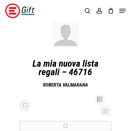
Skip
Menu
Men
to
search
account
main
content
La mia nuova lista
regali – 46716
ROBERTA VALMARANA