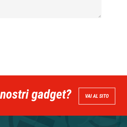
 nostri gadget?
VAI AL SITO