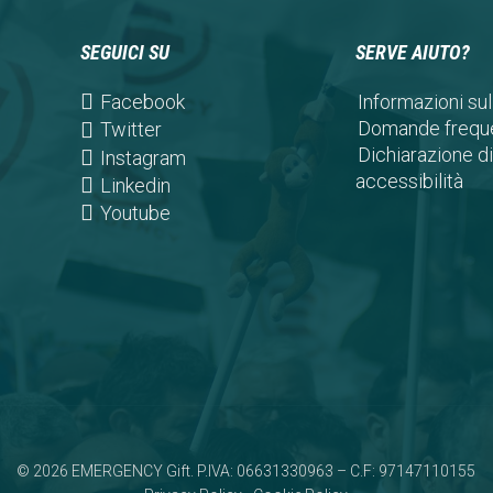
SEGUICI SU
SERVE AIUTO?
(opens
Facebook
Informazioni sul
in
Domande freque
(opens
Twitter
a
Dichiarazione di
in
(opens
Instagram
new
accessibilità
a
in
(opens
Linkedin
tab)
new
a
in
(opens
Youtube
tab)
new
a
in
tab)
new
a
tab)
new
tab)
© 2026 EMERGENCY Gift. P.IVA: 06631330963 – C.F: 97147110155