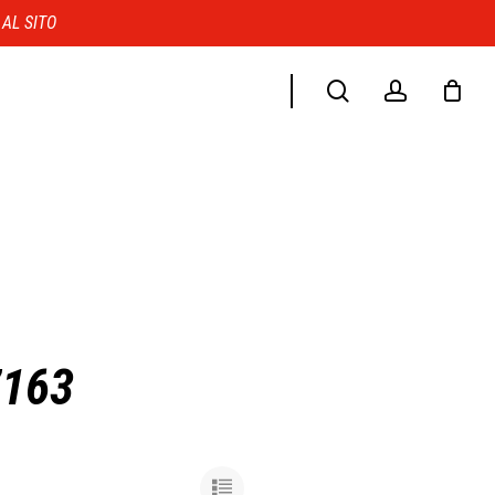
Menu
 AL SITO
search
account
7163