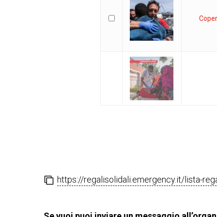
Coper
https://regalisolidali.emergency.it/lista-
Se vuoi puoi inviare un messaggio all’organi