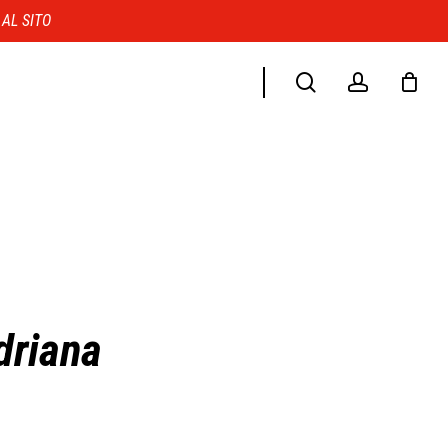
Menu
 AL SITO
search
account
driana