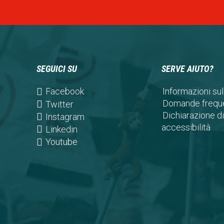
SEGUICI SU
SERVE AIUTO?
(opens
Facebook
Informazioni sul
in
Domande freque
(opens
Twitter
a
Dichiarazione di
in
(opens
Instagram
new
accessibilità
a
in
(opens
Linkedin
tab)
new
a
in
(opens
Youtube
tab)
new
a
in
tab)
new
a
tab)
new
tab)