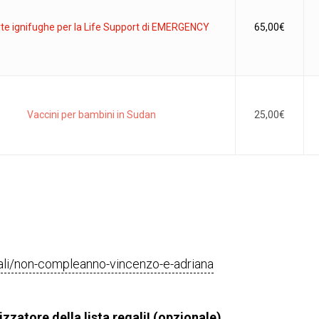
te ignifughe per la Life Support di EMERGENCY
65,00
€
Vaccini per bambini in Sudan
25,00
€
regali/non-compleanno-vincenzo-e-adriana
zzatore della lista regali! (opzionale)