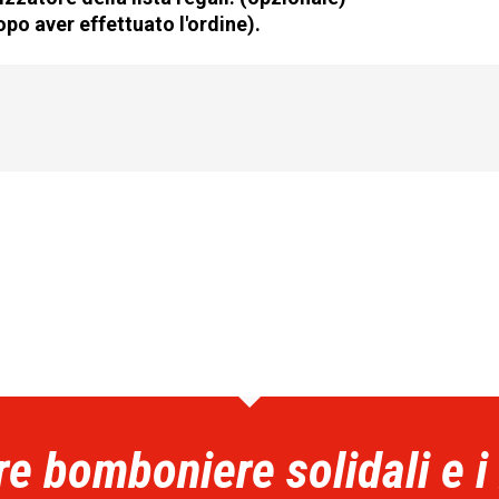
po aver effettuato l'ordine).
re bomboniere solidali e i