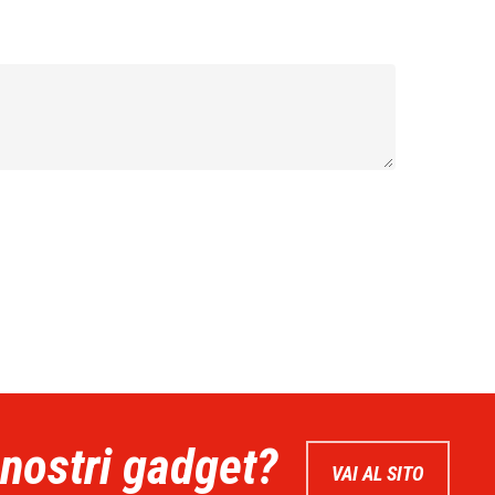
 nostri gadget?
VAI AL SITO