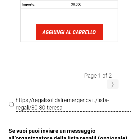
30,00
€
AGGIUNGI AL CARRELLO
Page 1 of 2
❭
https://regalisolidali.emergency.it/lista-
regali/30-30-teresa
Se vuoi puoi inviare un messaggio
all’organizzatore della lista regali! (opzionale)