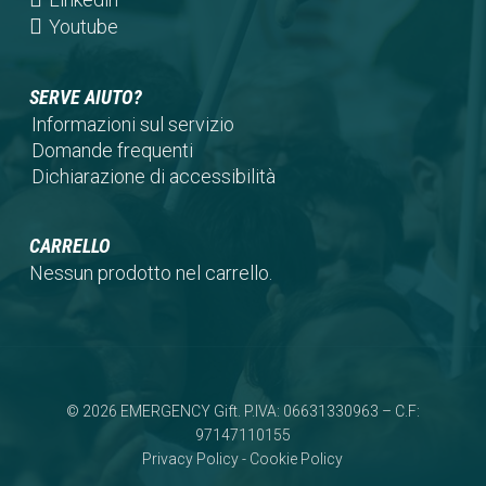
tab)
new
a
in
(opens
Youtube
tab)
new
a
in
tab)
new
a
SERVE AIUTO?
tab)
new
Informazioni sul servizio
tab)
Domande frequenti
Dichiarazione di accessibilità
CARRELLO
Nessun prodotto nel carrello.
© 2026 EMERGENCY Gift. P.IVA: 06631330963 – C.F:
97147110155
Privacy Policy
-
Cookie Policy