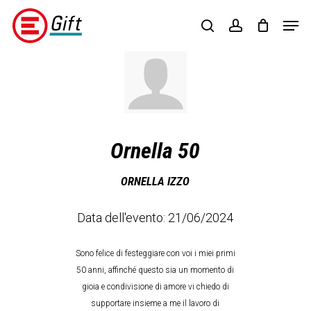
Skip
Menu
Men
to
search
account
main
content
Ornella 50
ORNELLA IZZO
Data dell'evento: 21/06/2024
Sono felice di festeggiare con voi i miei primi
50 anni, affinché questo sia un momento di
gioia e condivisione di amore vi chiedo di
supportare insieme a me il lavoro di