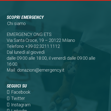
SCOPRI EMERGENCY
Chi siamo
EMERGENCY ONG ETS
Via Santa Croce, 19 – 20122 Milano
Telefono:
+39 02.3211.1112
Dal lunedì al giovedì
dalle 09:00 alle 18:00, il venerdì dalle 09:00 alle
16:00.
Mail:
donazioni@emergency.it
SEGUICI SU
(opens
Facebook
in
(opens
Twitter
a
in
(opens
Instagram
new
a
in
(opens
Linkedin