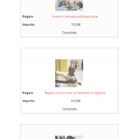
6 mesi di terapia anticoagulante
15,00
€
Compilato
Regala un sorriso a un bambino in Uganda
50,00
€
Compilato