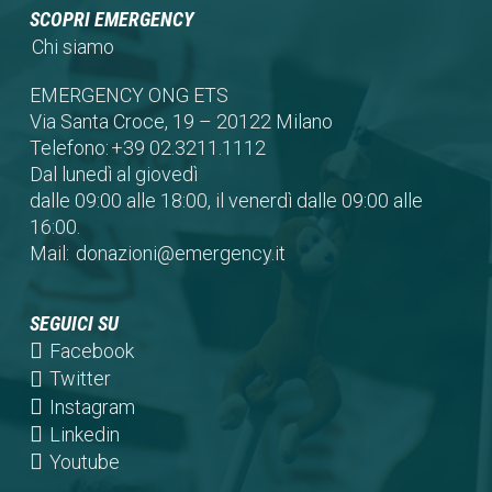
SCOPRI EMERGENCY
Chi siamo
EMERGENCY ONG ETS
Via Santa Croce, 19 – 20122 Milano
Telefono:
+39 02.3211.1112
Dal lunedì al giovedì
dalle 09:00 alle 18:00, il venerdì dalle 09:00 alle
16:00.
Mail:
donazioni@emergency.it
SEGUICI SU
(opens
Facebook
in
(opens
Twitter
a
in
(opens
Instagram
new
a
in
(opens
Linkedin
tab)
new
a
in
(opens
Youtube
tab)
new
a
in