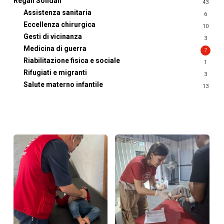
Regali Solidali
43
Assistenza sanitaria
6
Eccellenza chirurgica
10
Gesti di vicinanza
3
Medicina di guerra
7
Riabilitazione fisica e sociale
1
Rifugiati e migranti
3
Salute materno infantile
13