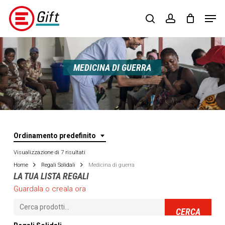
Skip
Menu
Men
to
search
account
main
content
MEDICINA DI GUERRA
Ordinamento predefinito
Visualizzazione di 7 risultati
Home
Regali Solidali
Medicina di guerra
LA TUA LISTA REGALI
Guardala o creala ora
Cerca:
CERCA